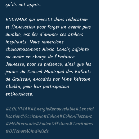
qu’ils ont appris.
EOLYMAR qui investit dans l'éducation 
et l'innovation pour forger un avenir plus 
durable, est fier d’animer ces ateliers 
inspirants. Nous remercions 
chaleureusement Alexia Lenoir, adjointe 
au maire en charge de l’Enfance 
Jeunesse, pour sa présence, ainsi que les 
jeunes du Conseil Municipal des Enfants 
de Gruissan, encadrés par Mme Keltoum 
Chalka, pour leur participation 
enthousiaste.
#EOLYMAR
#EnergieRenouvelable
#Sensibi
lisation
#Occitanie
#Eolien
#EolienFlottant
#Méditerranée
#EolienOffshore
#Territoires
#OffshoreWind4Kids